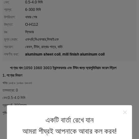
বেধ:
0.5-4.0 মিমি
প্রস্থ:
6-300 মিমি
উপরিভাগ:
খাবার শেষ
উষ্ণতা:
O-H112
রঙ:
স্লিভার
মূল্য মেয়াদ:
এফওবি,সিএফআর,সিআইএফ
প্রয়োগ:
কেবল, টিউব, রান্নার পাত্র, বাতি
aluminum sheet coil
mill finish aluminum coil
লক্ষণীয় করা:
,
পণ্যের নাম
:
1050 1060 3003 ট্রান্সফরমার এবং টিউব জন্য অ্যালুমিনিয়াম কয়েল স্ট্রিপ
1. পণ্যের বিবরণ
খাদঃ ১০৫০ ১০৬০ ৩০০৩
তাপমাত্রা: 0
বেধ:0.5-4.0 মিমি
প্রস্থ:6-300mm
পৃষ্ঠঃ মিল ফিনিস
একটি বার্তা রেখে যান
প্রযুক্তিঃগরম রোলড এবং কোল্ড টানা ((কাস্ট)
উৎপাদন ক্ষমতাঃ প্রতি মাসে ১৫০০ টন
আমরা শীঘ্রই আপনাকে আবার কল করব!
পেমেন্টঃ T/T বা L/C