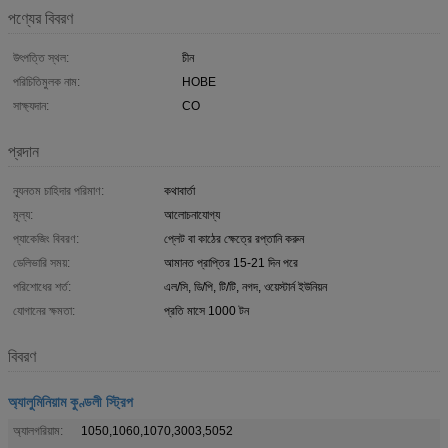
পণ্যের বিবরণ
উৎপত্তি স্থল:
চীন
পরিচিতিমুলক নাম:
HOBE
সাক্ষ্যদান:
CO
প্রদান
ন্যূনতম চাহিদার পরিমাণ:
কথাবার্তা
মূল্য:
আলোচনাযোগ্য
প্যাকেজিং বিবরণ:
প্লেট বা কাঠের ক্ষেত্রে রপ্তানি করুন
ডেলিভারি সময়:
আমানত প্রাপ্তির 15-21 দিন পরে
পরিশোধের শর্ত:
এল/সি, ডি/পি, টি/টি, নগদ, ওয়েস্টার্ন ইউনিয়ন
যোগানের ক্ষমতা:
প্রতি মাসে 1000 টন
বিবরণ
অ্যালুমিনিয়াম কুণ্ডলী স্ট্রিপ
অ্যালগরিয়াম:
1050,1060,1070,3003,5052