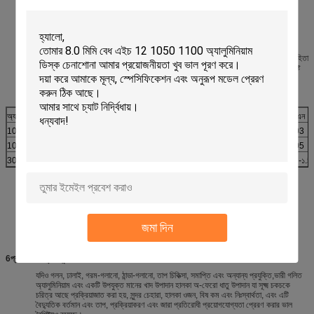
সার্টিফিকেটঃ SGS/ISO/ROSH/FORM E ইত্যাদি
ডেলিভারি সময় :20-35 দিন আমানত প্রাপ্তির পর
2বর্ণনা এবং প্রয়োগঃ
বৈশিষ্ট্য এবং প্রধান ব্যবহারঃ মসৃণ পৃষ্ঠ এবং কোনও স্ক্র্যাচ নেই, প্রান্তের চ্যামফার কোনও বুর নেই। পরিবাহিতা
চীনা জিবি এবং এএসটিএম মানগুলির সাথে সামঞ্জস্যপূর্ণ।বড় এবং মাঝারি আকারের ট্রান্সফরমার এবং সংশ্লিষ্ট
ক্ষেত্রের জন্য প্রযোজ্য.
3. রাসায়নিক গঠন
অ্যালগরিয়াম
হ্যাঁ
Fe
ক
এমএন
1060
0.25
0.35
0.05
0.03
1050
0.25
0.4
0.05
0.05
3003
0.6
0.7
0.০৫-০।2
1.০-১.5
4অ্যালুমিনিয়াম কয়েল স্টিপ প্রক্রিয়াকরণঃ
অ্যালুমিনিয়াম ইঙ্গোট --- অ্যালুমিনিয়াম ফ্লিটিং ফার্নেস ---- অ্যালুমিনিয়াম স্ট্রিপ
√ সমতলতা √ অ্যানিলিং ফার্নেস - চূড়ান্ত পরিদর্শন √ প্যাকিং --- ডেলিভারি
জমা দিন
5প্যাকেজ
কাঠের প্যালেট,গোলাপযুক্ত কাগজ,কাগজের কোণ রক্ষক,পিভিসি ফিল্ম এবং ডেসিকেন্টের ফুমিং মুক্ত।
6প্রতিযোগিতামূলক সুবিধা:
যদিও গলন, ঢালাই, গরম-গলানো, ঠান্ডা-গলানো, তাপ চিকিত্সা, সমাপ্তি এবং অন্যান্য প্রযুক্তি,ভারী গলিত
অ্যালুমিনিয়াম এবং একটি উপযুক্ত মানের খাদ উপাদান হালকা অ-ফেরো ধাতু উপাদান যা সূক্ষ্ম চকচকে
চরিত্র আছে প্রক্রিয়াজাত করা হয়, সুন্দর চেহারা, হালকা ওজন, বিষ কম এবং নিঃস্বার্থতা, এবং এটি
বৈদ্যুতিক বর্তমান এবং তাপ, প্রক্রিয়াকরণ এবং জারা প্রতিরোধী প্রয়োগযোগ্যতা প্রেরণ করার ভাল