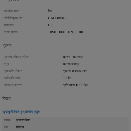
উৎপত্তি স্থল:
চীন
পরিচিতিমুলক নাম:
HAOBANG
সাক্ষ্যদান:
CO
মডেল নম্বার:
1050 1060 1070 1100
প্রদান
ন্যূনতম চাহিদার পরিমাণ:
আলাপ - আলোচনা
মূল্য:
আলোচনাযোগ্য
প্যাকেজিং বিবরণ:
প্যালেট বা কাঠের কেস
ডেলিভারি সময়:
30 দিন
যোগানের ক্ষমতা:
প্রতি মাসে 1000 টন
বিবরণ
অ্যালুমিনিয়াম বৃত্তাকার বৃত্ত
পাদান:
অ্যালুমিনিয়াম
খাদ:
বিভিন্ন