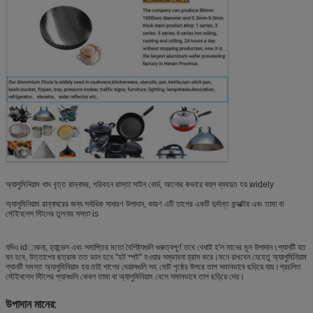
অ্যালুমিনিয়াম খাদ বৃত্ত রান্নাঘর, পরিবহন রাস্তা সাইন বোর্ড, আলোর কভারে বহুল ব্যবহৃত হয় widely
অ্যালুমিনিয়াম রান্নাঘরের জন্য সর্বাধিক সাধারণ উপাদান, কারণ এটি তাপের একটি দুর্দান্ত কন্ডাক্টর এবং তামা বা
স্টেইনলেস স্টিলের তুলনায় সস্তা is
যদিও idাকনা, হ্যান্ডেল এবং সমাপ্তির মতো বৈশিষ্ট্যগুলি গুরুত্বপূর্ণ তবে বেধাই হ'ল মানের মূল উপাদান।প্যানটি যত
ঘন হবে, উত্তাপের ছত্রাক তত ভাল হবে "হট স্পট" হওয়ার সম্ভাবনা হ্রাস করে।মনে রাখবেন যেহেতু অ্যালুমিনিয়াম
প্যানটি সমস্ত অ্যালুমিনিয়াম হয় তাই পাশের দেয়ালগুলি সহ মোট পৃষ্ঠের উপরে তাপ সমানভাবে ছড়িয়ে যায়।প্রচলিত
স্টেইনলেস স্টিলের প্যানগুলি কেবল তামা বা অ্যালুমিনিয়াম বেসে সমানভাবে তাপ ছড়িয়ে দেয়।
উপাদান মানের
: