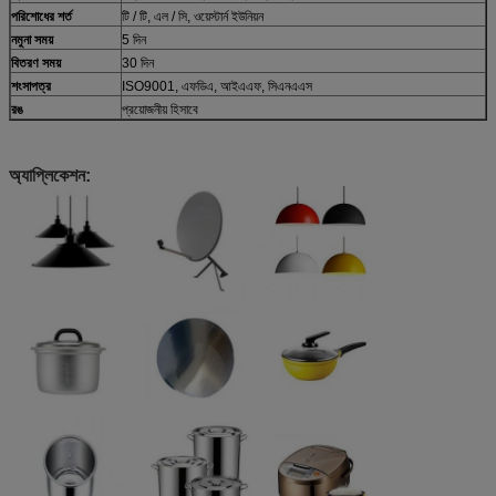
পরিশোধের শর্ত
টি / টি, এল / সি, ওয়েস্টার্ন ইউনিয়ন
নমুনা সময়
5 দিন
বিতরণ সময়
30 দিন
শংসাপত্র
ISO9001, এফডিএ, আইএএফ, সিএনএএস
রঙ
প্রয়োজনীয় হিসাবে
অ্যাপ্লিকেশন: