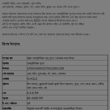
হোয়াইট মরিচা, তেল প্যাচগুলি, রোল মার্কস,
এজ ড্যামেজ, কেম্বার, ডেন্টস, গর্ত, ব্রেক লাইন, স্ক্র্যাচ এবং কয়েল সেট থেকে মুক্ত।
আমরা আমাদের গ্রাহকদের মধ্যে আমাদের উচ্চ মানের এবং অ্যালুমিনিয়াম বৃত্তের জন্য ভাল খ্যাতি উপভোগ করি
প্রতিযোগী মূল্য;আমাদের কাজের ক্লায়েন্টদের কাছ থেকে দুর্দান্ত কর্মী-শিপ এবং উচ্চ প্রশংসা অর্জন করুন
পেশাদার ক্ষমতা।গুণমান আইএসও 9001 মানের পরিচালনা সিস্টেমের সাথে মেলে।
এটি 5 হট ট্যান্ডেম রোলিং লাইন, 4 টি কোল্ড মিল উত্পাদন লাইন, 4 অ্যানিলিং পৃষ্ঠ সহ সজ্জিত
মেশিন এবং সম্পূর্ণ সমাপ্তি সরঞ্জাম।
আমাদের উদ্দেশ্য ও মিশন হ'ল হার্ট এবং সোল সহ আমাদের গ্রাহকের জন্য সেরা পরিষেবা দেওয়া।
বিশেষ উল্লেখ
:
পণ্যের নাম
রাউন্ড অ্যালুমিনিয়াম ধাতু বৃত্ত / রান্নাঘর জন্য ডিস্ক
প্রকার
অ্যালুমিনিয়াম বৃত্ত
উপাদান
1050/1060/1070/1100/1200
শেষ ব্যবহার
রোড সাইন, কুকওয়ার, পট, প্যান, শোভাকর
মেজাজ
O-H112
পৃষ্ঠতল
মিল সমাপ্ত, স্ক্র্যাচগুলি ছাড়াই ফ্ল্যাট ক্লিন সারফেস, পুরো, তেল নোংরা, জারণ, কাটিয়া
কাটা কোনও ক্ষতি নেই
বেধ
0.3-6 মিমি
প্রস্থ
80-1600 মিমি
ই এম / ওডিএম
হ্যাঁ
প্যাকেজিং
স্ট্যান্ডার্ড এক্সপোর্ট প্যাকিং বা ক্লায়েন্টের প্রয়োজনীয়তা হিসাবে