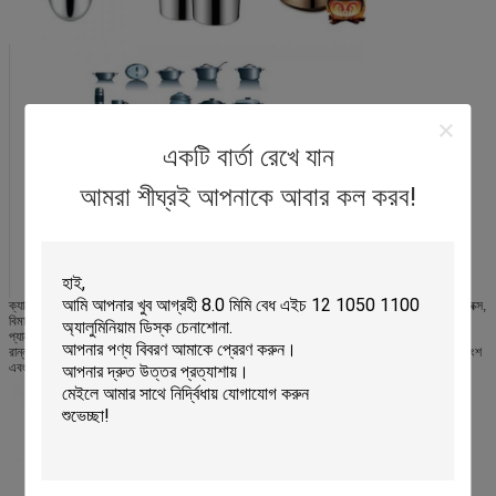
একটি বার্তা রেখে যান
আমরা শীঘ্রই আপনাকে আবার কল করব!
ক্যান, ক্লোজার, প্যান, রান্নার পাত্র, খাবার প্রসেসিং সরঞ্জাম, স্টোরেজ ট্যাঙ্ক, ট্রাক এবং ট্রেলার উপাদান, মেলবক্স,
বিমানের উপাদান, বৈদ্যুতিন চ্যাসি, নৌকা হাল, ডেক হাউস, হ্যাচ কভার, চাপবাহী জাহাজ, মই, রেলিং, ফ্রেম, ড্রিপ
প্যান, সরঞ্জাম বাক্স, ট্রাক বাম্পারস, অভ্যন্তরীণ এবং বাহ্যিক দেহ প্যানেল এবং ট্রাক এবং অটো শিল্পের কাঠামো,
রান্নাঘরের সরঞ্জাম, আলংকারিক ট্রিম, আর্কিটেকচারাল ব্যবহার, সংকেত অ্যাপ্লিকেশন এবং যে কোনও সংখ্যক অংশ
এবং অ্যাপ্লিকেশন যাতে যুক্তিসঙ্গত ব্যয়ে শক্তি এবং ভাল গঠনযোগ্যতার প্রয়োজন হয়।