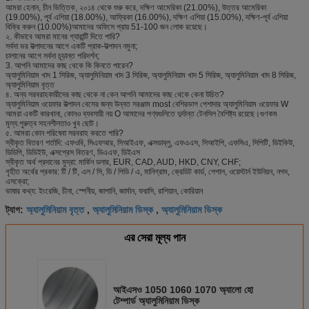
আমরা হেনান, চীন ভিত্তিক, ২০১৪ থেকে শুরু করে, দক্ষিণ আমেরিকা (21.00%), উত্তর আমেরিকা
(19.00%), পূর্ব এশিয়া (18.00%), আফ্রিকা (16.00%), দক্ষিণ এশিয়া (15.00%), দক্ষিণ-পূর্ব এশিয়া
বিক্রি করুন (10.00%)আমাদের অফিসে প্রায় 51-100 জন লোক রয়েছে।
২. কীভাবে আমরা মানের গ্যারান্টি দিতে পারি?
সর্বদা ভর উত্পাদনের আগে একটি প্রাক-উত্পাদন নমুনা;
চালানের আগে সর্বদা চূড়ান্ত পরিদর্শন;
3. আপনি আমাদের কাছ থেকে কি কিনতে পারেন?
অ্যালুমিনিয়াম খাদ 1 সিরিজ, অ্যালুমিনিয়াম খাদ 3 সিরিজ, অ্যালুমিনিয়াম খাদ 5 সিরিজ, অ্যালুমিনিয়াম খাদ 8 সিরিজ,
অ্যালুমিনিয়াম বৃত্ত
৪. অন্য সরবরাহকারীদের কাছ থেকে না কেন আপনি আমাদের কাছ থেকে কেনা উচিত?
অ্যালুমিনিয়াম ওয়েফার উত্পাদন বেসের জন্য উন্নত সরঞ্জাম most বেশিরভাগ পেশাদার অ্যালুমিনিয়াম ওয়েফার W
আমরা একটি কারখানা, কোনও ব্যবসায়ী নয় O আমাদের পণ্যগুলিতে দুর্দান্ত টেনসিল বৈশিষ্ট্য রয়েছে।গুণকম
মূল্য.পুরুত্ব সহনশীলতাও খুব ছোট।
৫. আমরা কোন পরিষেবা সরবরাহ করতে পারি?
স্বীকৃত বিতরণ শর্তাদি: এফওবি, সিএফআর, সিআইএফ, এক্সডাব্লু, এফএএস, সিআইপি, এফসিএ, সিপিটি, ডিইকিউ,
ডিডিপি, ডিডিইউ, এক্সপ্রেস বিতরণ, ডিএএফ, ডিইএস
স্বীকৃত অর্থ প্রদানের মুদ্রা: মার্কিন ডলার, EUR, CAD, AUD, HKD, CNY, CHF;
গৃহীত অর্থের প্রকার: টি / টি, এল / সি, ডি / পিডি / এ, মানিগ্রাম, ক্রেডিট কার্ড, পেপাল, ওয়েস্টার্ন ইউনিয়ন, নগদ,
এসক্রো;
ভাষার কথ্য: ইংরেজি, চীনা, স্পেনীয়, জাপানি, জার্মান, ফরাসি, রাশিয়ান, কোরিয়ান
অ্যালুমিনিয়াম বৃত্ত
অ্যালুমিনিয়াম ডিস্ক
অ্যালুমিনিয়াম ডিস্ক
ট্যাগ:
,
,
এর সেরা মূল্য পান
আইএসও 1050 1060 1070 অ্যালো হো
টেম্পার্ড অ্যালুমিনিয়াম ডিস্ক