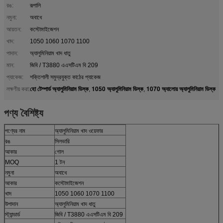
রঙ:
রূপালি
নমুনা:
অবাধে
আয়তন:
কস্টোমাইজেশন
খাদ:
1050 1060 1070 1100
পাদান:
অ্যালুমিনিয়াম খাদ ধাতু
মান:
জিবি / T3880 এএসটিএম বি 209
প্যাকেজ:
শক্তিশালী সমুদ্রযুক্ত কাঠের প্যাকেজ
হো টেম্পার্ড অ্যালুমিনিয়াম ডিস্ক
1050 অ্যালুমিনিয়াম ডিস্ক
1070 অ্যালোয় অ্যালুমিনিয়াম ডিস্ক
লক্ষণীয় করা:
,
,
পণ্য বৈশিষ্ট্য
পণ্যের নাম
অ্যালুমিনিয়াম খাদ ওয়েফার
রঙ
সিলভারি
আকার
গোল
MOQ
1 টন
নমুনা
অবাধে
আকার
কস্টোমাইজেশন
খাদ
1050 1060 1070 1100
উপাদান
অ্যালুমিনিয়াম খাদ ধাতু
স্ট্যান্ডার্ড
জিবি / T3880 এএসটিএম বি 209