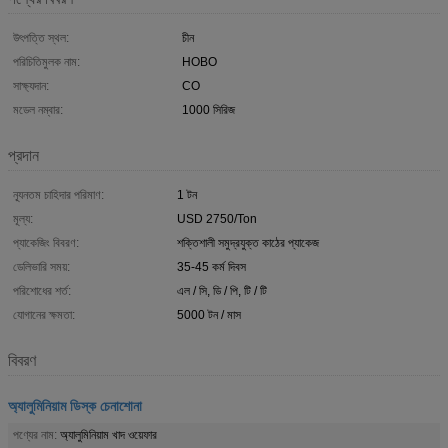
উৎপত্তি স্থল:
চীন
পরিচিতিমুলক নাম:
HOBO
সাক্ষ্যদান:
CO
মডেল নম্বার:
1000 সিরিজ
প্রদান
ন্যূনতম চাহিদার পরিমাণ:
1 টন
মূল্য:
USD 2750/Ton
প্যাকেজিং বিবরণ:
শক্তিশালী সমুদ্রযুক্ত কাঠের প্যাকেজ
ডেলিভারি সময়:
35-45 কর্ম দিবস
পরিশোধের শর্ত:
এল / সি, ডি / পি, টি / টি
যোগানের ক্ষমতা:
5000 টন / মাস
বিবরণ
অ্যালুমিনিয়াম ডিস্ক চেনাশোনা
পণ্যের নাম:
অ্যালুমিনিয়াম খাদ ওয়েফার