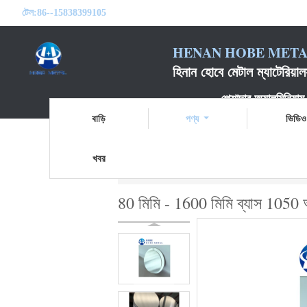
টেল:
86--15838399105
HENAN HOBE METAL
হিনান হোবে মেটাল ম্যাটেরিয
পেশাদার অ্যালুমিনিয়াম ডিস্
বাড়ি
পণ্য
ভিডিও
খবর
বাড়ি
পণ্য
অ্যালুমিনিয়াম বৃত্তাকার বৃত্ত
80 মিমি
80 মিমি - 1600 মিমি ব্যাস 1050 অ্