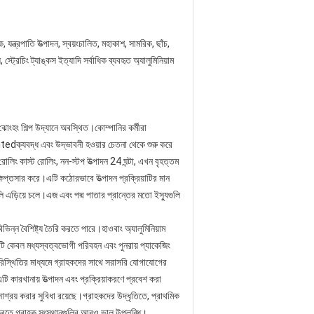
 যন্ত্রপাতি উত্পাদন, স্বয়ংচালিত, মহাকাশ, সামরিক, ছাঁচ,
্ট্রেচিং ট্যাঙ্কস ইত্যাদি সর্বাধিক ব্যবহৃত অ্যালুমিনিয়াম
, ঝোংহং শিল্প উদ্যানে অবস্থিত।কোম্পানির কর্মীরা
nitedক্যবদ্ধ এবং উদ্ভাবনী হওয়ার চেতনা থেকে শুরু করে
লিং কাস্ট রোলিং, নন-স্টপ উত্পাদন 24 ঘন্টা, এখন বৃহত্তম
ষিপ্তসার করে।এটি কঠোরভাবে উত্পাদন প্রক্রিয়াটির মান
ুলি এড়িয়ে চলে।এজ এবং পদ্ম পাতার প্রান্তের মতো ইস্যুগুলি
বিভিন্ন বৈশিষ্ট্য তৈরি করতে পারে।হাওবাং অ্যালুমিনিয়াম
টি কেবল মধ্যস্বত্বভোগী পরিবহন এবং পুনরায় প্যাকেজিং
পরিস্থিতির মাধ্যমে গ্রাহকদের সাথে সরাসরি যোগাযোগের
ি কারখানায় উত্পাদন এবং প্রক্রিয়াকরণে প্রবেশ করা
াশ্রয় করার সুবিধা রয়েছে।গ্রাহকদের উদ্ধৃতিতে, প্রাথমিক
বরাহ করতে গ্রাহক সংস্থানগুলির আরও ভাল উপলব্ধি।