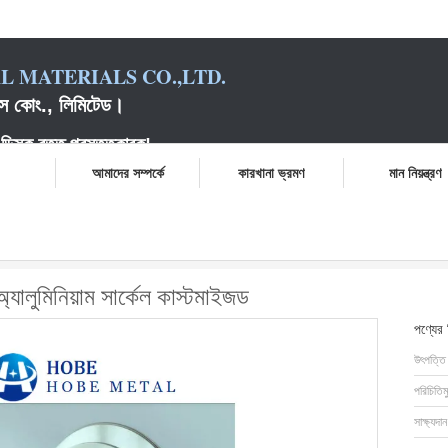
 MATERIALS CO.,LTD.
়ালস কোং., লিমিটেড।
ক বৃত্ত প্রস্তুতকারক
!
আমাদের সম্পর্কে
কারখানা ভ্রমণ
মান নিয়ন্ত্রণ
 - 1600 মিমি ব্যাস 1050 অ্যালুমিনিয়াম সার্কেল কাস্টমাইজড
যালুমিনিয়াম সার্কেল কাস্টমাইজড
পণ্যের
উৎপত্তি
পরিচিতিম
সাক্ষ্যদান