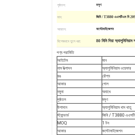
পৃষ্ঠতল:
মসৃণ
মান:
জিবি / T3880 এএসটিএম বি 20
আয়তন:
কস্টোমাইজেশন
বিশেষভাবে তুলে ধরা:
80 মিমি দিয়া অ্যালুমিনিয়াম স
পণ্য পরামিতি
আইটেম
মান
নাম উত্পাদন
অ্যালুমিনিয়াম ওয়েফার
রঙ
রৌপ্য
আকার
গোল
নমুনা
অবাধে
পৃষ্ঠতল
মসৃণ
উপাদান
অ্যালুমিনিয়াম খাদ ধাতু
স্ট্যান্ডার্ড
জিবি / T3880 এএসটি
MOQ
1 টন
আকার
কস্টোমাইজেশন