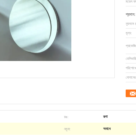
মডেল নম্
প্রদান:
ন্যূনতম 
মূল্য:
প্যাকেজি
ডেলিভারি
পরিশোধের
যোগানের 
রঙ:
রূপা
নমুনা:
অবাধে