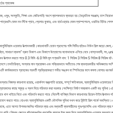
াঠের প্যাকেজ
য়নিক, ওষুধ, সংস্কৃতি, শিক্ষা এবং মোটরগাড়ি অংশে ব্যাপকভাবে ব্যবহৃত হয়।বৈদ্যুতিক সরঞ্জাম, তাপ নিরোধক,
 পাত্রগুলি যেমন নন-স্টিক প্যান, প্রেসার কুকার, এবং হার্ডওয়্যার যেমন ল্যাম্পশেডস, ওয়াটার হিটার শেলস, স
অ্যালুমিনিয়াম ওয়েফার উত্পাদনকারী।কারখানাটি হেনান প্রদেশের গঙ্গি সিটির হুইগুও টাউন শিল্প জড়ো জেলা
্যক্তি, সাধারণ ব্যবসা" দ্রুত বিকাশ এবং বিকাশে উদ্যোগের মনোভাবকে এগিয়ে নেবে।বাস্তববাদী, সৎ, u
ধ উত্পাদন করতে পারে 0.3 মিমি -6.0 মিমি মূল পণ্যগুলি খাদ: 1 সিরিজ 3 সিরিজ 5 সিরিজ 8 সিরিজ হট রো
প্রদেশে।তদতিরিক্ত, সংস্থার মান প্রয়োজন এবং সক্রিয়ভাবে অতীতের শেষ ব্যবহারকারীর অভিজ্ঞতার সংক্
 করে।এটি কার্যকরভাবে গ্রাহকের পরবর্তী প্রক্রিয়াকরণে গভীর অঙ্কন বা স্পিনিংয়ের ফলে কমলা খোসার ধরণগ
্থার নিজস্ব কারখানা রয়েছে, ওয়ার্কশপ যন্ত্রপাতি রয়েছে, সম্পূর্ণ ক্ষতিকারক, অ্যালুমিনিয়াম ওয়েফারের 
্রাহকদের কাছে সমুদ্র ও স্থল দিয়ে পরিবহন করা দরকার।সংক্ষিপ্ত নির্মাণ সময়কাল একটি বড় সুবিধা।এ
বে খাপ খাইয়ে নিতে এবং পরিবর্তন করতে পারে।বিদেশী বাণিজ্য বিভাগ কারখানার রিয়েল-টাইম উত্পাদন 
াযোগ করতে পারে।হাওবাং অ্যালুমিনিয়াম একটি ভৌগলিক সুবিধা দখল করে সিন্টাই শিল্প পার্কে অবস্থিত।এট
থেকে, এতে আগত উপকরণগুলির পরিবহন ব্যয় এবং মধ্যবর্তী ব্যবসায়ীদের পুনঃপ্রসেসিং এবং পরিবহন ব্যয় স
ে পারি।শিল্পের ক্ষেত্রে কাঁচামালগুলির প্রসেসিং ব্যয়কে উচ্চ মূল্য দিয়ে অ্যালুমিনিয়াম ওয়েফার সর