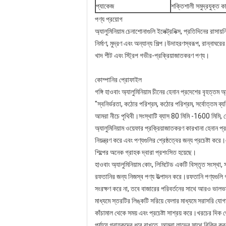
প্যাকেজ
শক্তিশালী সমুদ্রযুক্ত ক
পণ্য প্রয়োগ
অ্যালুমিনিয়াম চেনাশোনাগুলি ইলেক্ট্রনিক্স, প্রতিদিনের রাসা
নির্মাণ, মুদ্রণ এবং অন্যান্য শিল্প।উদাহরণস্বরূপ, রান্নাঘরের
খাদ শীট এবং স্ট্রিপ গভীর-প্রক্রিয়াজাতকরণ পণ্য।
কোম্পানির প্রোফাইল
গঙ্গি হাওবাং অ্যালুমিনিয়াম চীনের হেনান প্রদেশের বৃহত্তম 
"স্বনির্ভরতা, কঠোর পরিশ্রম, কঠোর পরিশ্রম, সর্বোত্তম ব
আমরা নীচে পৃথিবী।সংস্থাটি ব্যাস 80 মিমি -1600 মিমি, বে
অ্যালুমিনিয়াম ওয়েফার প্রক্রিয়াজাতকরণ কারখানা হেনান 
নিয়ন্ত্রণ করে এবং পণ্যগুলির শ্রেষ্ঠত্বের জন্য প্রচেষ্টা
শিল্পের অনেক গ্রাহক দ্বারা প্রশংসিত হয়েছে।
হাওবাং অ্যালুমিনিয়াম কোং, লিমিটেড একটি বিস্তৃত সংস্থা, সংস
রফতানির জন্য নিজস্ব পণ্য উত্পাদন করে।রফতানি পণ্যগুলি গ
সংরক্ষণ করে না, তবে বাজারের পরিবর্তনের সাথে আরও ভালভা
মাধ্যমে স্তরটির লিঙ্কটি সরিয়ে ফেলার মাধ্যমে সরাসরি যোগ
কাঁচামাল থেকে সময় এবং প্রচেষ্টা সাশ্রয় করে।খরচের দিক 
পর্যায়ে গ্রাহকদের ধরে রাখতে, আমরা লাভের সাথে বিক্রি করত