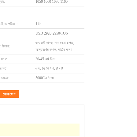
বার:
1050 1060 1070 1100
চাহিদার পরিমাণ:
1 টন
USD 2920-2950/TON
জলরোধী কাগজ, সাদা ফেনা কাগজ,
ং বিবরণ:
আস্তরণের কাগজ, কাঠের বাক্স।
 সময়:
30-45 কর্ম দিবস
 শর্ত:
এল / সি, ডি / পি, টি / টি
ক্ষমতা:
5000 টন / মাস
যোগাযোগ