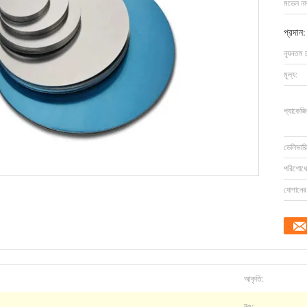
মডেল নম্
প্রদান:
ন্যূনতম 
মূল্য:
প্যাকেজি
ডেলিভারি
পরিশোধের
যোগানের 
আকৃতি:
রঙ: