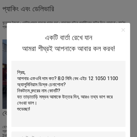
প্যাকিং এবং ডেলিভারি
বৃত্তের টুকরো - ওয়াটার-প্রুফ কাগজে প্যাক করা - কাগজের বাইরে প্লাস্টিকের ফাইল দিয়ে মোড়ানো - কাঠের
প্যালেটে স্থির করা।
একটি বার্তা রেখে যান
আমরা শীঘ্রই আপনাকে আবার কল করব!
কোম্পানির প্রোফাইল
হেনান হোব মেটাল ম্যাটেরিয়াল কো., লিমিটেড চীনের হেনান প্রদেশের বৃহত্তম অ্যালুমিনিয়াম ওয়েফার
প্রস্তুতকারক।কারখানাটি হেনান প্রদেশের গংগি সিটির হুইগুও টাউন ইন্ডাস্ট্রিয়াল গ্যাদারিং ডিস্ট্রিক্টের ঝংহং
ইন্ডাস্ট্রিয়াল পার্কে অবস্থিত।