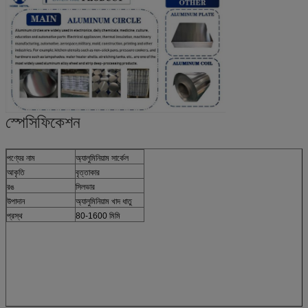
স্পেসিফিকেশন
পণ্যের নাম
অ্যালুমিনিয়াম সার্কেল
আকৃতি
বৃত্তাকার
রঙ
সিলভার
উপাদান
অ্যালুমিনিয়াম খাদ ধাতু
প্রস্থ
80-1600 মিমি