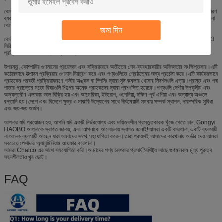
কোম্পানির কর্মীরা এগিয়ে নিয়ে যাওয়ার জন্য "আত্মনির্ভরতা, কঠোর পরিশ্রম, কঠোর পরিশ্রম, সর্বপ্রথম এক্সেল, সাধারণ
ব্যবসা," দ্রুত উন্নয়ন এবং বৃদ্ধিতে এন্টারপ্রাইজের চেতনা।বাস্তববাদী, সৎ, ঐক্যবদ্ধ এবং উদ্ভাবনী হওয়ার চেতনা
থেকে শুরু করে আমরা ডাউন-টু-আর্থ।
জমা দিন
কোম্পানি ব্যাস 80MM-1600MM উত্পাদন করতে পারে, বেধ 0.3MM-6.0MM প্রধান পণ্য খাদ: 1 সিরিজ 3
সিরিজ 5 সিরিজ 8 সিরিজ হট রোলিং কাস্ট রোলিং, নন-স্টপ উত্পাদন 24 ঘন্টা, এখন বৃহত্তম অ্যালুমিনিয়াম ওয়েফার
প্রক্রিয়াকরণ কারখানা হেনান প্রদেশে।
উপরন্তু, কোম্পানির গুণমানের প্রয়োজন এবং সক্রিয়ভাবে অতীতের শেষ-ব্যবহারকারীর অভিজ্ঞতার সংক্ষিপ্তসার।এটি
কঠোরভাবে উত্পাদন প্রক্রিয়ার গুণমান নিয়ন্ত্রণ করে এবং পণ্যগুলিতে শ্রেষ্ঠত্বের জন্য প্রচেষ্টা করে।এটি কার্যকরভাবে
গ্রাহকের পরবর্তী প্রক্রিয়াকরণে গভীর অঙ্কন বা স্পিনিং দ্বারা সৃষ্ট কমলার খোসার নিদর্শনগুলি এড়ায়।প্রান্ত এবং পদ্ম
পাতার প্রান্তের মতো বিষয়গুলি শিল্পের অনেক গ্রাহকদের দ্বারা প্রশংসিত হয়েছে।পণ্যগুলি দেশীয় উপকূলীয় এবং
অভ্যন্তরীণ এলাকায় ভাল বিক্রি হয় এবং আমেরিকা, ইউরোপ, ওশেনিয়া, দক্ষিণ-পূর্ব এশিয়া এবং অন্যান্য অঞ্চলে
রপ্তানি হয়।দেশে এবং বিদেশে ক্ষুদ্র ও মাঝারি উদ্যোগের সাথে দীর্ঘমেয়াদী সমবায় সম্পর্ক স্থাপন, পারস্পরিক সুবিধা
এবং জয়-জয় অর্জন।
আপনার যদি প্রয়োজন হয়, আপনি যদি একটি নির্ভরযোগ্য এবং দায়িত্বশীল প্রস্তুতকারক খুঁজে পেতে চান, Gongyi
HAOBO আপনাকে স্বাগত জানায়, এবং আপনাকে আলোচনায় স্বাগত জানাই!আমরা একটি কারখানা, একটি ব্যবসায়ী
না.অনেক ব্যবসায়ী আছেন যারা আমাদের সাথে সহযোগিতা করেন।তারা প্রায়শই আমাদের কারখানায় অর্ডার দেয় আমরা
সবচেয়ে পেশাদার অ্যালুমিনিয়াম ওয়েফার কারখানা।
আমরা Chalco এর সাথে সহযোগিতা করি।আমাদের পণ্য চমৎকার প্রসার্য বৈশিষ্ট্য আছে.গুণমানকম মূল্য.পুরুত্ব
সহনশীলতাও খুব ছোট।
FAQ