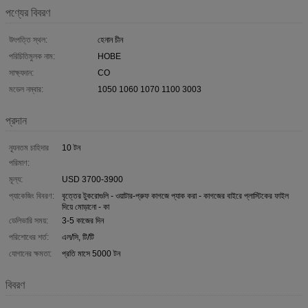
পণ্যের বিবরণ
উৎপত্তি স্থল:
হেনান চীন
পরিচিতিমুলক নাম:
HOBE
সাক্ষ্যদান:
CO
মডেল নম্বার:
1050 1060 1070 1100 3003
প্রদান
ন্যূনতম চাহিদার
10 টন
পরিমাণ:
মূল্য:
USD 3700-3900
প্যাকেজিং বিবরণ:
বৃত্তের টুকরোগুলি - ওয়াটার-প্রুফ কাগজে প্যাক করা - কাগজের বাইরে প্লাস্টিকের ফাইল
দিয়ে মোড়ানো - কা
ডেলিভারি সময়:
3-5 কাজের দিন
পরিশোধের শর্ত:
এল/সি, টি/টি
যোগানের ক্ষমতা:
প্রতি মাসে 5000 টন
বিবরণ