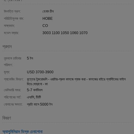
উৎপত্তি স্থল:
হেনান চীন
পরিচিতিমুলক নাম:
HOBE
সাক্ষ্যদান:
CO
মডেল নম্বার:
3003 1100 1050 1060 1070
প্রদান
ন্যূনতম চাহিদার
5 টন
পরিমাণ:
মূল্য:
USD 3700-3900
প্যাকেজিং বিবরণ:
বৃত্তের টুকরোগুলি - ওয়াটার-প্রুফ কাগজে প্যাক করা - কাগজের বাইরে প্লাস্টিকের ফাইল
দিয়ে মোড়ানো - কা
ডেলিভারি সময়:
5-7 কর্মদিবস
পরিশোধের শর্ত:
এল/সি, টি/টি
যোগানের ক্ষমতা:
প্রতি মাসে 5000 টন
বিবরণ
অ্যালুমিনিয়াম ডিস্ক চেনাশোনা