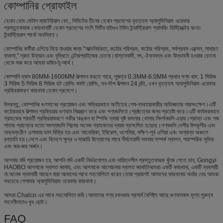
কোম্পানির প্রোফাইল
হেনান হোব মেটাল ম্যাটেরিয়াল কো., লিমিটেড চীনের হেনান প্রদেশের বৃহত্তম অ্যালুমিনিয়াম ওয়েফার
প্রস্তুতকারক।কারখানাটি হেনান প্রদেশের গংগি সিটির হুইগুও টাউন ইন্ডাস্ট্রিয়াল গ্যাদারিং ডিস্ট্রিক্টের ঝংহং
ইন্ডাস্ট্রিয়াল পার্কে অবস্থিত।
কোম্পানির কর্মীরা এগিয়ে নিয়ে যাওয়ার জন্য "আত্মনির্ভরতা, কঠোর পরিশ্রম, কঠোর পরিশ্রম, সর্বপ্রথম এক্সেল, সাধারণ
ব্যবসা," দ্রুত উন্নয়ন এবং বৃদ্ধিতে এন্টারপ্রাইজের চেতনা।বাস্তববাদী, সৎ, ঐক্যবদ্ধ এবং উদ্ভাবনী হওয়ার চেতনা
থেকে শুরু করে আমরা ডাউন-টু-আর্থ।
কোম্পানি ব্যাস 80MM-1600MM উত্পাদন করতে পারে, পুরুত্ব 0.3MM-6.0MM প্রধান পণ্য খাদ: 1 সিরিজ
3 সিরিজ 5 সিরিজ 8 সিরিজ হট রোলিং কাস্ট রোলিং, নন-স্টপ উত্পাদন 24 ঘন্টা, এখন বৃহত্তম অ্যালুমিনিয়াম ওয়েফার
প্রক্রিয়াকরণ কারখানা হেনান প্রদেশে।
উপরন্তু, কোম্পানির গুণমানের প্রয়োজন এবং সক্রিয়ভাবে অতীতের শেষ-ব্যবহারকারীর অভিজ্ঞতার সারসংক্ষেপ।এটি
কঠোরভাবে উত্পাদন প্রক্রিয়ার গুণমান নিয়ন্ত্রণ করে এবং পণ্যগুলিতে শ্রেষ্ঠত্বের জন্য প্রচেষ্টা করে।এটি কার্যকরভাবে
গ্রাহকের পরবর্তী প্রক্রিয়াকরণে গভীর অঙ্কন বা স্পিনিং দ্বারা সৃষ্ট কমলার খোসার নিদর্শনগুলি এড়ায়।প্রান্ত এবং পদ্ম
পাতার প্রান্তের মতো সমস্যাগুলি শিল্পের অনেক গ্রাহকদের দ্বারা প্রশংসিত হয়েছে।পণ্যগুলি দেশীয় উপকূলীয় এবং
অভ্যন্তরীণ এলাকায় ভাল বিক্রি হয় এবং আমেরিকা, ইউরোপ, ওশেনিয়া, দক্ষিণ-পূর্ব এশিয়া এবং অন্যান্য অঞ্চলে
রপ্তানি হয়।দেশে এবং বিদেশে ক্ষুদ্র ও মাঝারি উদ্যোগের সাথে দীর্ঘমেয়াদী সমবায় সম্পর্ক স্থাপন, পারস্পরিক সুবিধা
এবং জয়-জয় অর্জন।
আপনার যদি প্রয়োজন হয়, আপনি যদি একটি নির্ভরযোগ্য এবং দায়িত্বশীল প্রস্তুতকারক খুঁজে পেতে চান, Gongyi
HAOBO আপনাকে স্বাগত জানায়, এবং আপনাকে আলোচনায় স্বাগত জানাই!আমরা একটি কারখানা, একটি ব্যবসায়ী
না.অনেক ব্যবসায়ী আছেন যারা আমাদের সাথে সহযোগিতা করেন।তারা প্রায়শই আমাদের কারখানায় অর্ডার দেয় আমরা
সবচেয়ে পেশাদার অ্যালুমিনিয়াম ওয়েফার কারখানা।
আমরা Chalco এর সাথে সহযোগিতা করি।আমাদের পণ্য চমৎকার প্রসার্য বৈশিষ্ট্য আছে.গুণমানকম মূল্য.পুরুত্ব
সহনশীলতাও খুব ছোট।
FAQ