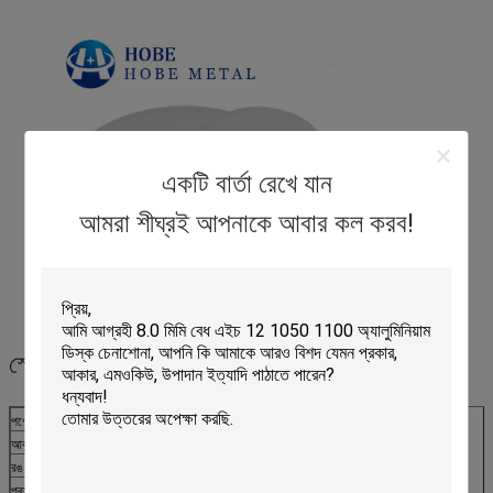
একটি বার্তা রেখে যান
আমরা শীঘ্রই আপনাকে আবার কল করব!
স্পেসিফিকেশন
পণ্যের নাম
অ্যালুমিনিয়াম শীট বৃত্ত
আকৃতি
বৃত্তাকার
রঙ
রূপালী
প্রস্থ
80-1600 মিমি