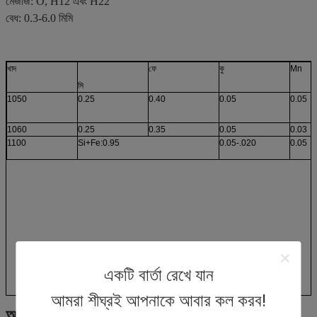
মেজাজ: O, H12 এবং H22
বেধ: 0.3-6.0 মিমি
খাদ
ফে
কু
Mn
সি
1050
0.25
0.40
0.05
0.05
1060
0.25
0.35
0.05
0.03
1100
Si+Fe:0.95
0.05-.020
0.05
একটি বার্তা রেখে যান
আমরা শীঘ্রই আপনাকে আবার কল করব!
আমাদের কোম্পানির 7টি স্বয়ংক্রিয় উত্পাদন লাইন