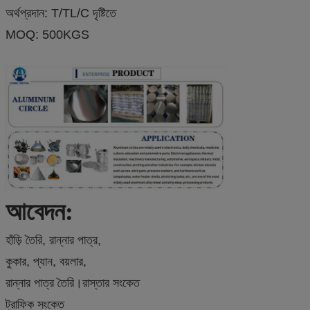
অর্থপ্রদান: T/TL/C দৃষ্টিতে
MOQ: 500KGS
আবেদন:
হাঁড়ি তৈরি, রান্নার পাত্র,
কুকার, প্যান, বয়লার,
রান্নার পাত্র তৈরি।রাস্তার সংকেত
ট্রাফিক সংকেত