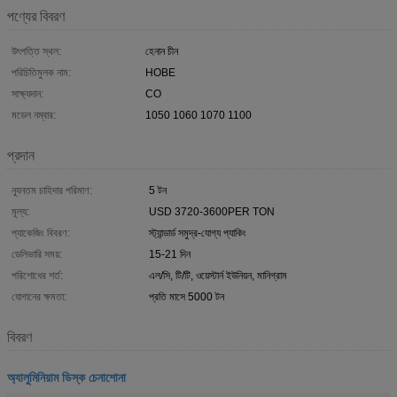
পণ্যের বিবরণ
উৎপত্তি স্থল:
হেনান চীন
পরিচিতিমুলক নাম:
HOBE
সাক্ষ্যদান:
CO
মডেল নম্বার:
1050 1060 1070 1100
প্রদান
ন্যূনতম চাহিদার পরিমাণ:
5 টন
মূল্য:
USD 3720-3600PER TON
প্যাকেজিং বিবরণ:
স্ট্যান্ডার্ড সমুদ্র-যোগ্য প্যাকিং
ডেলিভারি সময়:
15-21 দিন
পরিশোধের শর্ত:
এল/সি, টি/টি, ওয়েস্টার্ন ইউনিয়ন, মানিগ্রাম
যোগানের ক্ষমতা:
প্রতি মাসে 5000 টন
বিবরণ
অ্যালুমিনিয়াম ডিস্ক চেনাশোনা