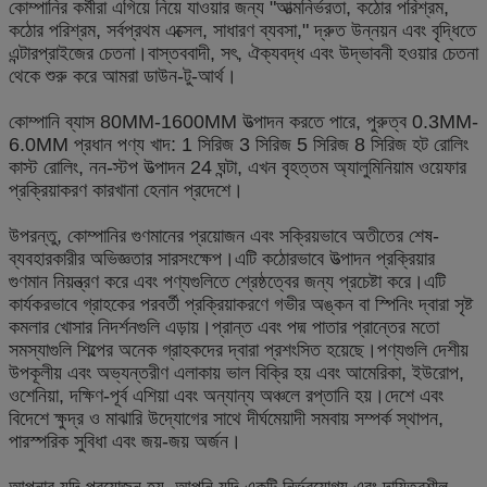
কোম্পানির কর্মীরা এগিয়ে নিয়ে যাওয়ার জন্য "আত্মনির্ভরতা, কঠোর পরিশ্রম,
কঠোর পরিশ্রম, সর্বপ্রথম এক্সেল, সাধারণ ব্যবসা," দ্রুত উন্নয়ন এবং বৃদ্ধিতে
এন্টারপ্রাইজের চেতনা।বাস্তববাদী, সৎ, ঐক্যবদ্ধ এবং উদ্ভাবনী হওয়ার চেতনা
থেকে শুরু করে আমরা ডাউন-টু-আর্থ।
কোম্পানি ব্যাস 80MM-1600MM উত্পাদন করতে পারে, পুরুত্ব 0.3MM-
6.0MM প্রধান পণ্য খাদ: 1 সিরিজ 3 সিরিজ 5 সিরিজ 8 সিরিজ হট রোলিং
কাস্ট রোলিং, নন-স্টপ উত্পাদন 24 ঘন্টা, এখন বৃহত্তম অ্যালুমিনিয়াম ওয়েফার
প্রক্রিয়াকরণ কারখানা হেনান প্রদেশে।
উপরন্তু, কোম্পানির গুণমানের প্রয়োজন এবং সক্রিয়ভাবে অতীতের শেষ-
ব্যবহারকারীর অভিজ্ঞতার সারসংক্ষেপ।এটি কঠোরভাবে উত্পাদন প্রক্রিয়ার
গুণমান নিয়ন্ত্রণ করে এবং পণ্যগুলিতে শ্রেষ্ঠত্বের জন্য প্রচেষ্টা করে।এটি
কার্যকরভাবে গ্রাহকের পরবর্তী প্রক্রিয়াকরণে গভীর অঙ্কন বা স্পিনিং দ্বারা সৃষ্ট
কমলার খোসার নিদর্শনগুলি এড়ায়।প্রান্ত এবং পদ্ম পাতার প্রান্তের মতো
সমস্যাগুলি শিল্পের অনেক গ্রাহকদের দ্বারা প্রশংসিত হয়েছে।পণ্যগুলি দেশীয়
উপকূলীয় এবং অভ্যন্তরীণ এলাকায় ভাল বিক্রি হয় এবং আমেরিকা, ইউরোপ,
ওশেনিয়া, দক্ষিণ-পূর্ব এশিয়া এবং অন্যান্য অঞ্চলে রপ্তানি হয়।দেশে এবং
বিদেশে ক্ষুদ্র ও মাঝারি উদ্যোগের সাথে দীর্ঘমেয়াদী সমবায় সম্পর্ক স্থাপন,
পারস্পরিক সুবিধা এবং জয়-জয় অর্জন।
আপনার যদি প্রয়োজন হয়, আপনি যদি একটি নির্ভরযোগ্য এবং দায়িত্বশীল