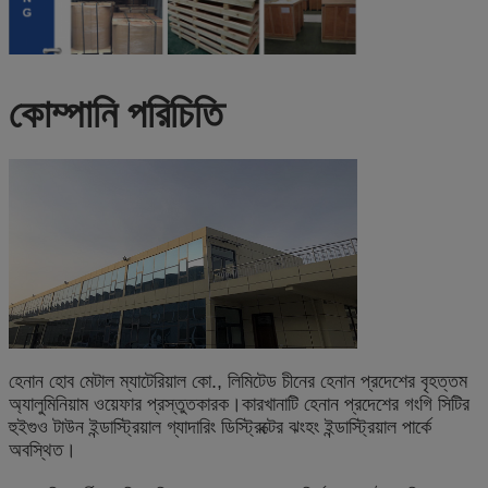
কোম্পানি পরিচিতি
হেনান হোব মেটাল ম্যাটেরিয়াল কো., লিমিটেড চীনের হেনান প্রদেশের বৃহত্তম
অ্যালুমিনিয়াম ওয়েফার প্রস্তুতকারক।কারখানাটি হেনান প্রদেশের গংগি সিটির
হুইগুও টাউন ইন্ডাস্ট্রিয়াল গ্যাদারিং ডিস্ট্রিক্টের ঝংহং ইন্ডাস্ট্রিয়াল পার্কে
অবস্থিত।