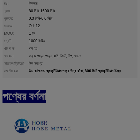
রঙ:
সিলভার
ব্যাস:
80 মিমি-1600 মিমি
পুরুত্ব:
0.3 মিমি-6.0 মিমি
মেজাজ:
O-H12
MOQ:
1 টন
শ্রেণী:
1000 সিরিজ
খাদ বা না:
খাদ হয়
আবেদন:
রান্নার পাত্র, পাত্র, বাতি-চিমনি, শিল্প, আলো
সারফেস ট্রিটমেন্ট:
মিল সমাপ্ত
উচ্চ কর্মক্ষমতা অ্যালুমিনিয়াম পাত্র ডিস্ক ফাঁকা
800 মিমি অ্যালুমিনিয়াম ডিস্ক
লক্ষণীয় করা:
,
পণ্যের বর্ণনা