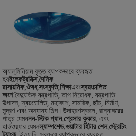
অ্যালুমিনিয়াম বৃত্ত ব্যাপকভাবে ব্যবহৃত
হয়
ইলেকট্রনিক্স
,
দৈনিক
রাসায়নিক
,
ঔষধ
,
সংস্কৃতি
,
শিক্ষা
এবং
স্বয়ংচালিত
অংশ
.বৈদ্যুতিক যন্ত্রপাতি, তাপ নিরোধক, যন্ত্রপাতি
উত্পাদন, স্বয়ংচালিত, মহাকাশ, সামরিক, ছাঁচ, নির্মাণ,
মুদ্রণ এবং অন্যান্য শিল্প।উদাহরণস্বরূপ, রান্নাঘরের
পাত্র যেমন
নন-স্টিক প্যান
,
প্রেসার কুকার
, এবং
হার্ডওয়্যার যেমন
ল্যাম্পশেড
,
ওয়াটার হিটার শেল
,
স্ট্রেচিং
ট্যাংক
, ইত্যাদি, সবচেয়ে ব্যাপকভাবে ব্যবহৃত