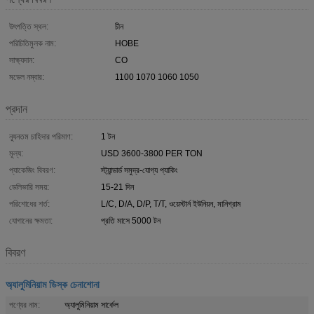
উৎপত্তি স্থল:
চীন
পরিচিতিমুলক নাম:
HOBE
সাক্ষ্যদান:
CO
মডেল নম্বার:
1100 1070 1060 1050
প্রদান
ন্যূনতম চাহিদার পরিমাণ:
1 টন
মূল্য:
USD 3600-3800 PER TON
প্যাকেজিং বিবরণ:
স্ট্যান্ডার্ড সমুদ্র-যোগ্য প্যাকিং
ডেলিভারি সময়:
15-21 দিন
পরিশোধের শর্ত:
L/C, D/A, D/P, T/T, ওয়েস্টার্ন ইউনিয়ন, মানিগ্রাম
যোগানের ক্ষমতা:
প্রতি মাসে 5000 টন
বিবরণ
অ্যালুমিনিয়াম ডিস্ক চেনাশোনা
পণ্যের নাম:
অ্যালুমিনিয়াম সার্কেল