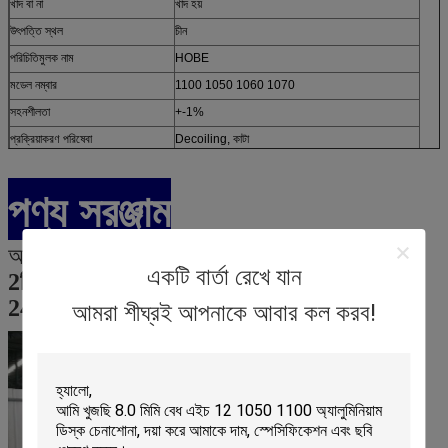
খাদ বা না
খাদ হয়
উৎপত্তি স্থল
চীন
পরিচিতিমুলক নাম
HOBE
মডেল নম্বার
1100 1050 1060 1070
সহনশীলতা
+-1%
প্রক্রিয়াকরণ পরিষেবা
Decoiling, কাটা
পণ্য সরঞ্জাম
আমাদের কোম্পানি আছে
7 স্বয়ংক্রিয় উত্পাদন লাইন
,
একটি বার্তা রেখে যান
2টি স্বয়ংক্রিয় বৃত্তাকার অঙ্কন মেশিন
,
24 ঘন্টা অবিরাম উত্পাদন
.
আমরা শীঘ্রই আপনাকে আবার কল করব!