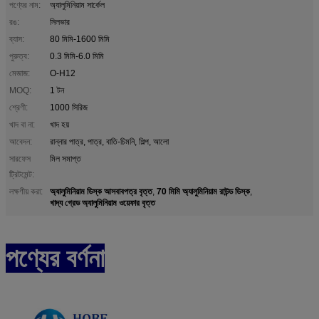
পণ্যের নাম:
অ্যালুমিনিয়াম সার্কেল
রঙ:
সিলভার
ব্যাস:
80 মিমি-1600 মিমি
পুরুত্ব:
0.3 মিমি-6.0 মিমি
মেজাজ:
O-H12
MOQ:
1 টন
শ্রেণী:
1000 সিরিজ
খাদ বা না:
খাদ হয়
আবেদন:
রান্নার পাত্র, পাত্র, বাতি-চিমনি, শিল্প, আলো
সারফেস
মিল সমাপ্ত
ট্রিটমেন্ট:
অ্যালুমিনিয়াম ডিস্ক আসবাবপত্র বৃত্ত
70 মিমি অ্যালুমিনিয়াম রাউন্ড ডিস্ক
লক্ষণীয় করা:
,
,
খাদ্য গ্রেড অ্যালুমিনিয়াম ওয়েফার বৃত্ত
পণ্যের বর্ণনা