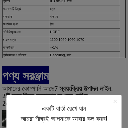
পুরুত্ব
0.3 মিমি-6.0 মিমি
সারফেস ট্রিটমেন্ট
মসৃণ
খাদ বা না
খাদ হয়
উৎপত্তি স্থল
চীন
পরিচিতিমুলক নাম
HOBE
মডেল নম্বার
1100 1050 1060 1070
সহনশীলতা
+-1%
প্রক্রিয়াকরণ পরিষেবা
Decoiling, কাটা
পণ্য সরঞ্জাম
আমাদের কোম্পানি আছে
7 স্বয়ংক্রিয় উত্পাদন লাইন
,
2টি স্বয়ংক্রিয় বৃত্তাকার অঙ্কন মেশিন
,
24 ঘন্টা অবিরাম উত্পাদন
.
একটি বার্তা রেখে যান
আমরা শীঘ্রই আপনাকে আবার কল করব!