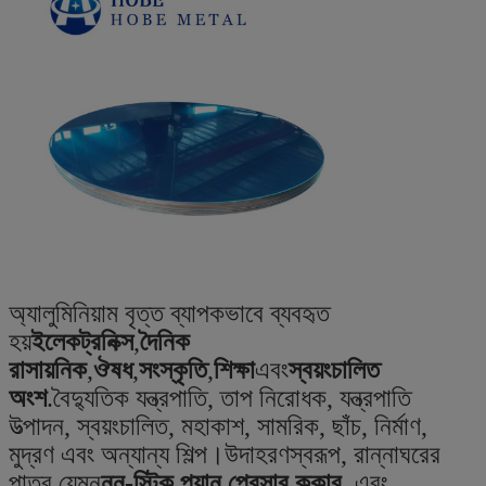
অ্যালুমিনিয়াম বৃত্ত ব্যাপকভাবে ব্যবহৃত
হয়
ইলেকট্রনিক্স
,
দৈনিক
রাসায়নিক
,
ঔষধ
,
সংস্কৃতি
,
শিক্ষা
এবং
স্বয়ংচালিত
অংশ
.বৈদ্যুতিক যন্ত্রপাতি, তাপ নিরোধক, যন্ত্রপাতি
উত্পাদন, স্বয়ংচালিত, মহাকাশ, সামরিক, ছাঁচ, নির্মাণ,
মুদ্রণ এবং অন্যান্য শিল্প।উদাহরণস্বরূপ, রান্নাঘরের
পাত্র যেমন
নন-স্টিক প্যান
,
প্রেসার কুকার
, এবং