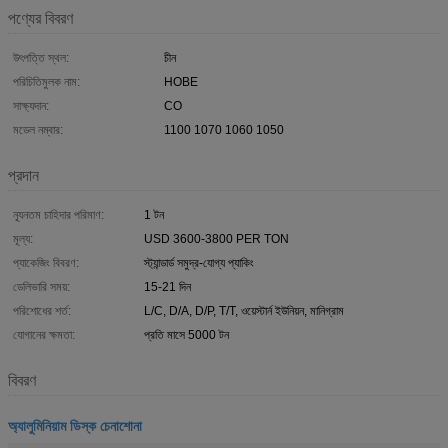
পণ্যের বিবরণ
উৎপত্তি স্থল:
চীন
পরিচিতিমুলক নাম:
HOBE
সাক্ষ্যদান:
CO
মডেল নম্বার:
1100 1070 1060 1050
প্রদান
ন্যূনতম চাহিদার পরিমাণ:
1 টন
মূল্য:
USD 3600-3800 PER TON
প্যাকেজিং বিবরণ:
স্ট্যান্ডার্ড সমুদ্র-যোগ্য প্যাকিং
ডেলিভারি সময়:
15-21 দিন
পরিশোধের শর্ত:
L/C, D/A, D/P, T/T, ওয়েস্টার্ন ইউনিয়ন, মানিগ্রাম
যোগানের ক্ষমতা:
প্রতি মাসে 5000 টন
বিবরণ
অ্যালুমিনিয়াম ডিস্ক চেনাশোনা