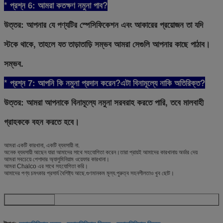
* প্রশ্ন 6: আমরা কতক্ষণ নমুনা পাব?
উত্তর: আপনার যে পণ্যটির স্পেসিফিকেশন এবং আকারের প্রয়োজন তা যদি
স্টকে থাকে, তাহলে যত তাড়াতাড়ি সম্ভব আমরা সেগুলি আপনার কাছে পাঠাব।
সম্ভব.
* প্রশ্ন 7: আপনি কি নমুনা প্রদান করেন?এটা বিনামূল্যে নাকি অতিরিক্ত?
উত্তর: আমরা আপনাকে বিনামূল্যে নমুনা সরবরাহ করতে পারি, তবে মালবাহী
গ্রাহককে বহন করতে হবে।
আমরা একটি কারখানা, একটি ব্যবসায়ী না.
অনেক ব্যবসায়ী আছেন যারা আমাদের সাথে সহযোগিতা করেন।তারা প্রায়ই আমাদের কারখানায় অর্ডার দেয়
আমরা সবচেয়ে পেশাদার অ্যালুমিনিয়াম ওয়েফার কারখানা।
আমরা Chalco এর সাথে সহযোগিতা করি।
আমাদের পণ্য চমৎকার প্রসার্য বৈশিষ্ট্য আছে.গুণমানকম মূল্য.পুরুত্ব সহনশীলতাও খুব ছোট।