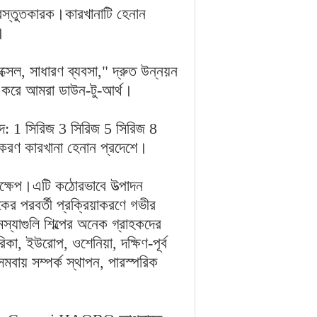
প্রস্তুতকারক।কারখানাটি হেনান
ত।
ক্সেল, সাধারণ ব্যবসা," দ্রুত উন্নয়ন
রু করে আমরা ডাউন-টু-আর্থ।
 1 সিরিজ 3 সিরিজ 5 সিরিজ 8
য়াকরণ কারখানা হেনান প্রদেশে।
ংক্ষেপ।এটি কঠোরভাবে উত্পাদন
হকের পরবর্তী প্রক্রিয়াকরণে গভীর
মস্যাগুলি শিল্পের অনেক গ্রাহকদের
া, ইউরোপ, ওশেনিয়া, দক্ষিণ-পূর্ব
সমবায় সম্পর্ক স্থাপন, পারস্পরিক