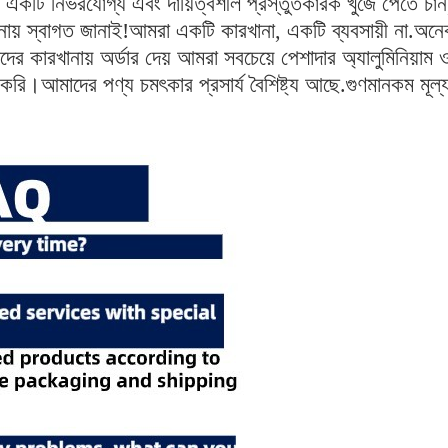
ি একটি নির্ভরযোগ্য এবং দায়িত্বশীল প্রস্তুতকারক খুঁজে প
য় স্বাগত জানাই!আমরা একটি কারখানা, একটি ব্যবসায়ী না.অনে
 কারখানায় অর্ডার দেয় আমরা সবচেয়ে পেশাদার অ্যালুমিনিয়াম 
।আমাদের পণ্য চমৎকার প্রসার্য বৈশিষ্ট্য আছে.গুণমানকম মূল্