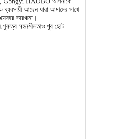
েতে চান, Gongyi HAOBO আপনাকে
ক ব্যবসায়ী আছেন যারা আমাদের সাথে
ওয়েফার কারখানা।
য.পুরুত্ব সহনশীলতাও খুব ছোট।