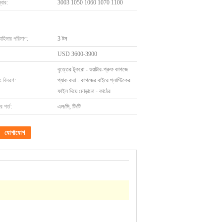
বার:
3003 1050 1060 1070 1100
চাহিদার পরিমাণ:
3 টন
USD 3600-3900
বৃত্তের টুকরো - ওয়াটার-প্রুফ কাগজে
ং বিবরণ:
প্যাক করা - কাগজের বাইরে প্লাস্টিকের
ফাইল দিয়ে মোড়ানো - কাঠের
 শর্ত:
এল/সি, টি/টি
যোগাযোগ