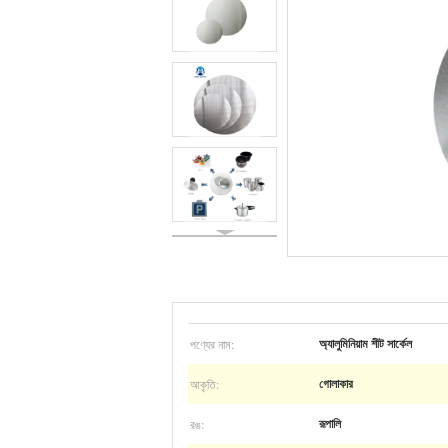
পণ্যের নাম:
অ্যালুমিনিয়াম শীট সার্কেল
আকৃতি:
গোলাকার
রঙ:
রূপালি