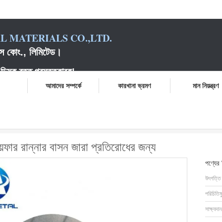
 MATERIALS CO.,LTD.
়ালস কোং., লিমিটেড।
ক বৃত্ত প্রস্তুতকারক
!
আমাদের সম্পর্কে
কারখানা ভ্রমণ
মান নিয়ন্ত্রণ
্যালুমিনিয়াম ডিস্ক বৃত্ত ওয়েফার রান্নার বাসন জারা প্রতিরোধের জন্য
়েফার রান্নার বাসন জারা প্রতিরোধের জন্য
পণ্যের
উৎপত্তি
পরিচিতিম
সাক্ষ্যদান