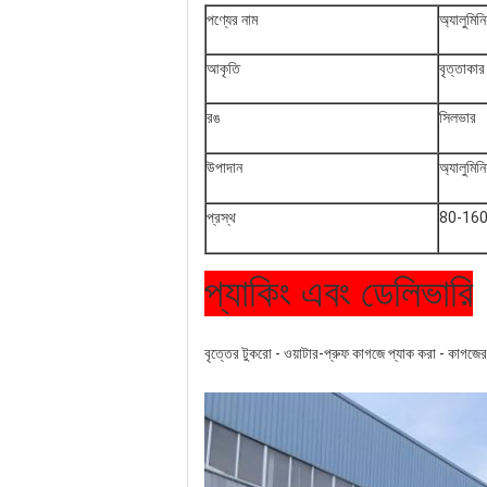
পণ্যের নাম
অ্যালুমিনি
আকৃতি
বৃত্তাকার
রঙ
সিলভার
উপাদান
অ্যালুমিনি
প্রস্থ
80-1600
প্যাকিং এবং ডেলিভারি
বৃত্তের টুকরো - ওয়াটার-প্রুফ কাগজে প্যাক করা - কাগজের