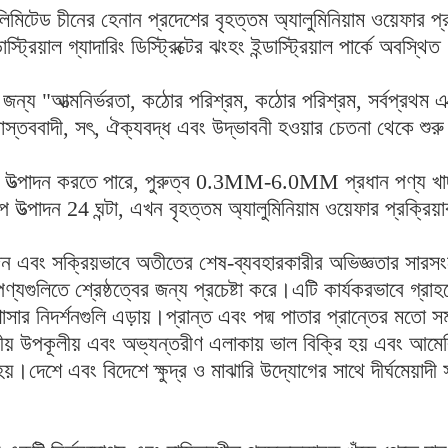
লিমিটেড চীনের হেনান প্রদেশের বৃহত্তম অ্যালুমিনিয়াম ওয়েফার 
ট্রিয়াল গ্যাদারিং ডিস্ট্রিক্টের ঝংহং ইন্ডাস্ট্রিয়াল পার্কে অবস্থি
ার জন্য "আত্মনির্ভরতা, কঠোর পরিশ্রম, কঠোর পরিশ্রম, সর্বপ্রথম এ
।বাস্তববাদী, সৎ, ঐক্যবদ্ধ এবং উদ্ভাবনী হওয়ার চেতনা থেকে শু
পাদন করতে পারে, পুরুত্ব 0.3MM-6.0MM প্রধান পণ্য খাদ:
 উত্পাদন 24 ঘন্টা, এখন বৃহত্তম অ্যালুমিনিয়াম ওয়েফার প্রক্রি
োজন এবং সক্রিয়ভাবে অতীতের শেষ-ব্যবহারকারীর অভিজ্ঞতার সারস
 পণ্যগুলিতে শ্রেষ্ঠত্বের জন্য প্রচেষ্টা করে।এটি কার্যকরভাবে গ্রা
খোসার নিদর্শনগুলি এড়ায়।প্রান্ত এবং পদ্ম পাতার প্রান্তের মতো স
ীয় উপকূলীয় এবং অভ্যন্তরীণ এলাকায় ভাল বিক্রি হয় এবং আমেরিক
য়।দেশে এবং বিদেশে ক্ষুদ্র ও মাঝারি উদ্যোগের সাথে দীর্ঘমেয়াদী 