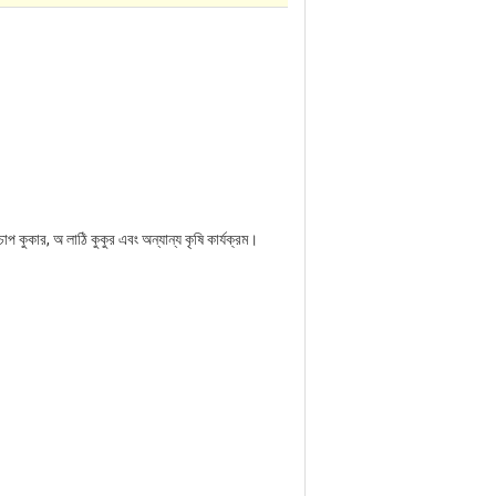
চাপ কুকার, অ লাঠি কুকুর এবং অন্যান্য কৃষি কার্যক্রম।