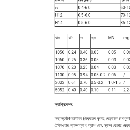
মেজাজ
বেধ (মিমি)
প্রসার্
হে
0.4-6.0
60-1
H12
0.5-6.0
70-1
H14
0.5-6.0
85-1
খাদ
যদি
ফে
ছেদ
MN
mg
1050
0.24
0.40
0.05
0.05
0.0
1060
0.25
0.36
0.05
0.03
0.0
1070
0.20
0.25
0.04
0.03
0.0
1100
0.95
0.94
0.05-0.2
0.06
/
3003
0.61
0.70
0.5-0.2
1.0-1.5
/
5052
0.40
0.40
0.10
0.11
2.2
অ্যাপ্লিকেশন:
অভ্যন্তরীণ কন্টেইনার (বৈদ্যুতিক কুকার, বৈদ্যুতিক চাপ কুকার
টেবিলওয়ার, ল্যাম্প ক্যাপ, ল্যাম্প বেস, ল্যাম্প হোল্ডার, বৈ