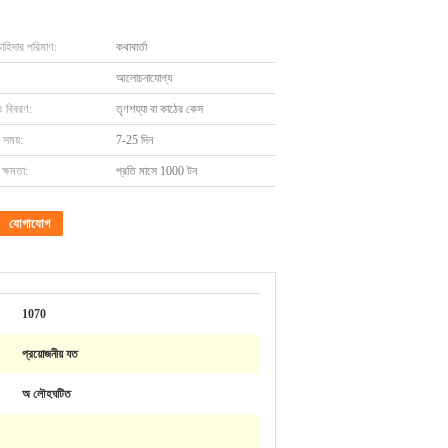
চাহিদার পরিমাণ:
কথাবার্তা
আলোচনাযোগ্য
ং বিবরণ:
তৃণশয্যা বা কাঠের কেস
 সময়:
7-25 দিন
ক্ষমতা:
প্রতি মাসে 1000 টন
যোগাযোগ
1070
প্রয়োজনীয় যত
অ লৌহঘটিত