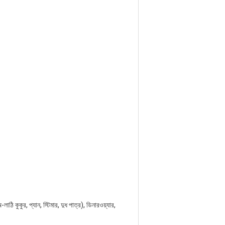
াঠি কুকুর, প্যান, স্টিমার, দুধ পাত্র), ডিনারওয়্যার,