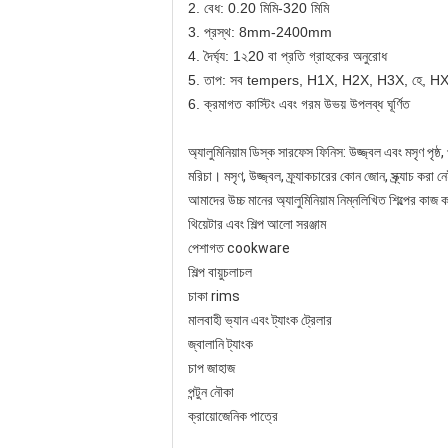
2. বেধ: 0.20 মিমি-320 মিমি
3. প্রস্থ: 8mm-2400mm
4. দৈর্ঘ্য: 1২20 বা প্রতি গ্রাহকের অনুরোধ
5. তাপ: সব tempers, H1X, H2X, H3X, হে, H
6. ক্রমাগত কাস্টিং এবং গরম উভয় উপলব্ধ ঘূর্ণিত
অ্যালুমিনিয়াম ডিস্ক সারফেস ফিনিস: উজ্জ্বল এবং মসৃণ পৃষ্ঠ
মরিচা। মসৃণ, উজ্জ্বল, ফ্র্যাকচারের কোন জোন, স্ক্র্যাচ কর
আমাদের উচ্চ মানের অ্যালুমিনিয়াম নিম্নলিখিত শিল্পের কাজ 
থিয়েটার এবং শিল্প আলো সরঞ্জাম
পেশাগত cookware
শিল্প বায়ুচলাচল
চাকা rims
মালবাহী ভ্যান এবং ট্যাংক ট্রেলার
জ্বালানি ট্যাংক
চাপ জাহাজ
পন্টুন নৌকা
ক্রায়োজেনিক পাত্রে