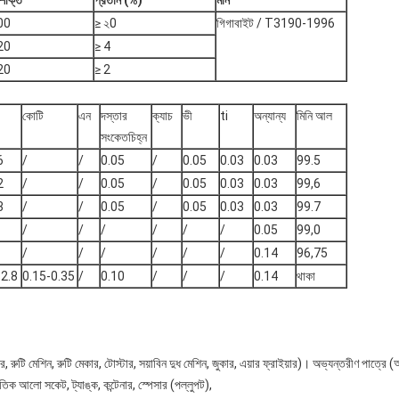
য শক্তি
প্রতান (%)
মান
00
≥ ২0
গিগাবাইট / T3190-1996
20
≥ 4
20
≥ 2
কোটি
এন
দস্তার
ক্যাচ
ভী
ti
অন্যান্য
মিনি আল
সংকেতচিহ্ন
6
/
/
0.05
/
0.05
0.03
0.03
99.5
2
/
/
0.05
/
0.05
0.03
0.03
99,6
3
/
/
0.05
/
0.05
0.03
0.03
99.7
/
/
/
/
/
/
0.05
99,0
/
/
/
/
/
/
0.14
96,75
-2.8
0.15-0.35
/
0.10
/
/
/
0.14
থাকা
, রুটি মেশিন, রুটি মেকার, টোস্টার, সয়াবিন দুধ মেশিন, জুকার, এয়ার ফ্রাইয়ার)। অভ্যন্তরীণ পাত্রে (অ-ল
দ্যুতিক আলো সকেট, ট্যাঙ্ক, কন্টেনার, স্পেসার (পল্লুপট),