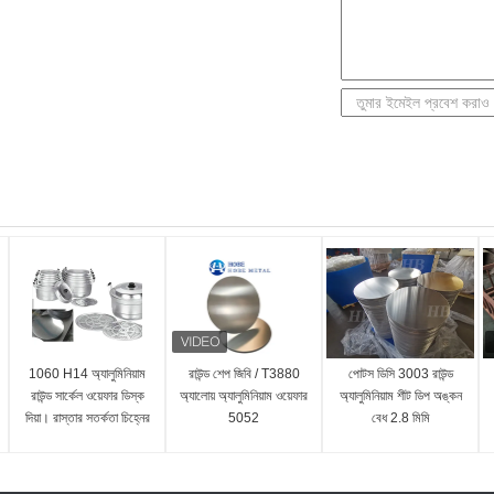
1060 H14 অ্যালুমিনিয়াম
রাউন্ড শেপ জিবি / T3880
পোটস ডিসি 3003 রাউন্ড
রাউন্ড সার্কেল ওয়েফার ডিস্ক
অ্যালোয় অ্যালুমিনিয়াম ওয়েফার
অ্যালুমিনিয়াম শীট ডিপ অঙ্কন
দিয়া। রাস্তার সতর্কতা চিহ্নের
5052
বেধ 2.8 মিমি
জন্য 150 মিমি