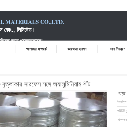
 MATERIALS CO.,LTD.
়ালস কোং., লিমিটেড।
ক বৃত্ত প্রস্তুতকারক
!
আমাদের সম্পর্কে
কারখানা ভ্রমণ
মান নিয়ন্ত্রণ
d অ ফেরূখী বিশুদ্ধ 1070 বৃত্তাকার সারফেস সঙ্গে অ্যালুমিনিয়াম শীট
ত্তাকার সারফেস সঙ্গে অ্যালুমিনিয়াম শীট
পণ্যের
উৎপত্তি
পরিচিতিম
সাক্ষ্যদান