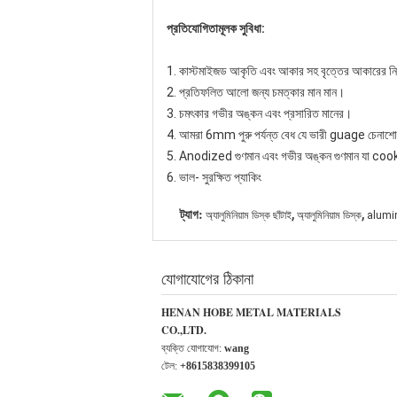
প্রতিযোগিতামূলক সুবিধা:
1. কাস্টমাইজড আকৃতি এবং আকার সহ বৃত্তের আকারের নির্
2. প্রতিফলিত আলো জন্য চমত্কার মান মান।
3. চমৎকার গভীর অঙ্কন এবং প্রসারিত মানের।
4. আমরা 6mm পুরু পর্যন্ত বেধ যে ভারী guage চেনাশো
5. Anodized গুণমান এবং গভীর অঙ্কন গুণমান যা coo
6. ভাল- সুরক্ষিত প্যাকিং
,
,
ট্যাগ:
অ্যালুমিনিয়াম ডিস্ক ছাঁটাই
অ্যালুমিনিয়াম ডিস্ক
alumi
যোগাযোগের ঠিকানা
HENAN HOBE METAL MATERIALS
CO.,LTD.
ব্যক্তি যোগাযোগ:
wang
টেল:
+8615838399105