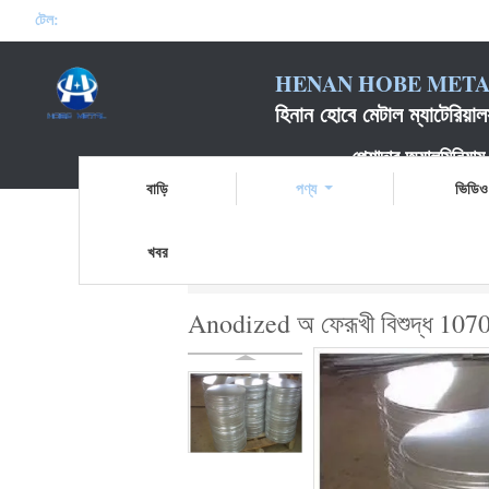
টেল:
HENAN HOBE METAL
হিনান হোবে মেটাল ম্যাটেরিয
পেশাদার অ্যালুমিনিয়াম ডিস্
বাড়ি
পণ্য
ভিডিও
খবর
বাড়ি
পণ্য
অ্যালুমিনিয়াম বৃত্তাকার বৃত্ত
Anodize
Anodized অ ফেরূখী বিশুদ্ধ 1070 বৃ