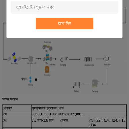
জমা দিন
বিশেষ উল্লেখ:
প্রোডাক্ট
অ্যালুমিনিয়াম বৃত্তাকার প্লেট
খাদ
1050,1060,1100,3003,3105,8011
বেধ
0.5 মিমি-3.0 মিমি
মেজাজ
হে, H22, H14, H24, H16, 
H34