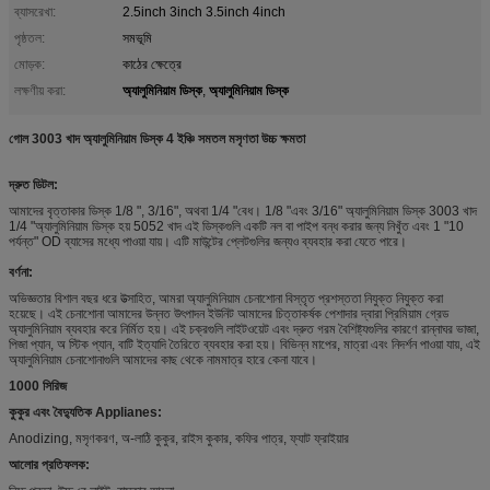
ব্যাসরেখা:
2.5inch 3inch 3.5inch 4inch
পৃষ্ঠতল:
সমভূমি
মোড়ক:
কাঠের ক্ষেত্রে
অ্যালুমিনিয়াম ডিস্ক
অ্যালুমিনিয়াম ডিস্ক
লক্ষণীয় করা:
,
গোল 3003 খাদ অ্যালুমিনিয়াম ডিস্ক 4 ইঞ্চি সমতল মসৃণতা উচ্চ ক্ষমতা
দ্রুত ডিটল:
আমাদের বৃত্তাকার ডিস্ক 1/8 ", 3/16", অথবা 1/4 "বেধ। 1/8 "এবং 3/16" অ্যালুমিনিয়াম ডিস্ক 3003 খাদ
1/4 "অ্যালুমিনিয়াম ডিস্ক হয় 5052 খাদ এই ডিস্কগুলি একটি নল বা পাইপ বন্ধ করার জন্য নিখুঁত এবং 1 "10
পর্যন্ত" OD ব্যাসের মধ্যে পাওয়া যায়। এটি মাউন্টের প্লেটগুলির জন্যও ব্যবহার করা যেতে পারে।
বর্ণনা:
অভিজ্ঞতার বিশাল বছর ধরে উত্সাহিত, আমরা অ্যালুমিনিয়াম চেনাশোনা বিস্তৃত প্রশস্ততা নিযুক্ত নিযুক্ত করা
হয়েছে। এই চেনাশোনা আমাদের উন্নত উৎপাদন ইউনিট আমাদের চিত্তাকর্ষক পেশাদার দ্বারা প্রিমিয়াম গ্রেড
অ্যালুমিনিয়াম ব্যবহার করে নির্মিত হয়। এই চক্রগুলি লাইটওয়েট এবং দ্রুত গরম বৈশিষ্ট্যগুলির কারণে রান্নাঘর ভাজা,
পিজা প্যান, অ স্টিক প্যান, বাটি ইত্যাদি তৈরিতে ব্যবহার করা হয়। বিভিন্ন মাপের, মাত্রা এবং নিদর্শন পাওয়া যায়, এই
অ্যালুমিনিয়াম চেনাশোনাগুলি আমাদের কাছ থেকে নামমাত্র হারে কেনা যাবে।
1000 সিরিজ
কুকুর এবং বৈদ্যুতিক Applianes:
Anodizing, মসৃণকরণ, অ-লাঠি কুকুর, রাইস কুকার, কফির পাত্র, ফ্যাট ফ্রাইয়ার
আলোর প্রতিফলক: