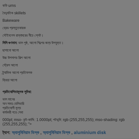
কফি urns
বৈদ্যুতিক skillets
Bakeware
ব্রেড প্রস্তুতকারক
স্টেইনলেস রান্নাঘরের নীচে প্লেট।
সিসি গুণমান:
ভাল পৃষ্ঠ, আলো শিল্পের জন্য উপযুক্ত।
ছাপানো আলো
উচ্চ উপসাগর শিল্প আলো
স্ট্রেস আলো
ট্র্যাফিক আলো প্রতিফলক
ক্রিড়া আলো
প্রতিযোগিতামূলক সুবিধা:
ভাল মানের
অন ​​সময় ডেলিভারি
প্রতিযোগী মূল্য
কার্যকরী পরে সেবা
000pt; mso- ফন্ট-কার্নিং: 1.0000pt; পটভূমি: rgb (255,255,255); mso-shading: rgb
(255,255,255); ">
অ্যালুমিনিয়াম ডিস্ক
অ্যালুমিনিয়াম ডিস্ক
aluminium disk
ট্যাগ:
,
,