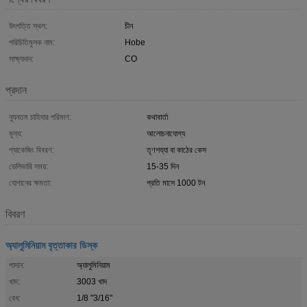
উৎপত্তি স্থল:
চীন
পরিচিতিমুলক নাম:
Hobe
সাক্ষ্যদান:
CO
প্রদান
ন্যূনতম চাহিদার পরিমাণ:
কথাবার্তা
মূল্য:
আলোচনাযোগ্য
প্যাকেজিং বিবরণ:
তৃণশয্যা বা কাঠের কেস
ডেলিভারি সময়:
15-35 দিন
যোগানের ক্ষমতা:
প্রতি মাসে 1000 টন
বিবরণ
অ্যালুমিনিয়াম বৃত্তাকার ডিস্ক
পাদান:
অ্যালুমিনিয়াম
খাদ:
3003 খাদ
বেধ:
1/8 "3/16"