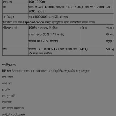
ব্যাসরেখা
100-1220mm
মান
জিবি / টি ২4001-2004, আইএসও 14001: ২0২4, জিবি / টি 1 99001 ২008,
9001: ২008
মান নিয়ন্ত্রণ
আমরা ISO9001 এর সার্টিফিকেট আছে
উপরোক্ত পণ্য বিবরণ speciafication সমস্ত ক্লায়েন্টদের দ্বারা কাস্টমাইজড করতে পারেন
পরিশোধের শর্ত
100% অচল এল / সি দৃষ্টিতে
বোঁচকা
কাঠের তৃণ
বা জমা হিসাবে 30% T / T আগাম,
দীর্ঘ দূরত্
চালানের আগে 70% ভারসাম্য
সমুদ্র পর
বিলি
আপনার L / C বা 30% T / T জমা দেওয়ার পরে
MOQ:
500kg
২5 দিনের কাজ জমা দিন
অ্যাপ্লিকেশন:
ডিসি গুণ:
ডিপ অঙ্কন গুণমান। Cookware এবং নিম্নলিখিত পণ্য তৈরীর জন্য উপযুক্ত:
স্টক পোটস
ভাজা প্যান
চা কেটস
চাপ কুকারগুলি
পিজা প্যান
ভাত রান্নার যন্ত্রবিশেষ
রেস্টুরেন্ট cookware