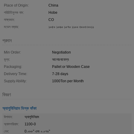
Place of Origin:
China
পরিচিতিমুলক নাম:
Hobe
সাক্ষ্যদান:
CO
মডেল নম্বার:
১০৫০ ১০৬০ ১০৭০ ১১০০ ৩০০৩ ৮০১১
প্রদান
Min Order:
Negotiation
মূল্য:
আলোচনাযোগ্য
Packaging:
Pallet or Wooden Case
Delivery Time:
7-28 days
Supply Ability:
1000Ton per Month
বিবরণ
অ্যালুমিনিয়াম ডিস্ক ফাঁকা
উপাদান:
অ্যালুমিনিয়াম
অ্যালগরিয়াম:
1100-0
বেধ:
0.০৮৮" এবং ০.০৭৯"