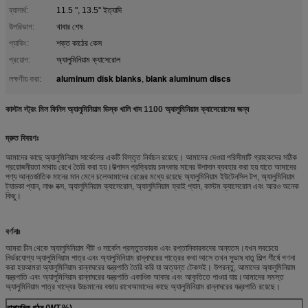
ব্যাসার্ধ:
11.5 ", 13.5" ইত্যাদি
উপরিভাগ:
খাবার শেষ
প্যাকিং:
শক্ত কাঠের কেস
প্রয়োগ:
অ্যালুমিনিয়াম ক্যাসেরোল
aluminum disk blanks
blank aluminum discs
লক্ষণীয় করা:
,
কাস্টম স্ট্রং মিল ফিনিস অ্যালুমিনিয়াম ডিস্ক খালি খাদ 1100 অ্যালুমিনিয়াম ক্যাসেরোলের জন্য
দ্রুত বিবরণঃ
আমাদের কাছে অ্যালুমিনিয়াম সার্কেলের একটি বিস্তৃত নির্বাচন রয়েছে। আমাদের দেওয়া পরিসীমাটি গ্রাহকদের সঠিক
প্রয়োজনীয়তা মাথায় রেখে তৈরি করা হয়।উত্পাদন প্রক্রিয়ায় চমৎকার মানের উপাদান ব্যবহার করা হয় যাতে আমাদের
পণ্য আন্তর্জাতিক মানের মান মেনে চলেআমাদের রেঞ্জের মধ্যে রয়েছে অ্যালুমিনিয়াম ইউটেনসিল টপ, অ্যালুমিনিয়াম
ট্যাডকা প্যান, লাঞ্চ বক্স, অ্যালুমিনিয়াম ক্যাসেরোল, অ্যালুমিনিয়াম ফ্রাই প্যান, কাস্টম ক্যাসেরোল এবং আরও অনেক
কিছু।
বর্ণনাঃ
আমরা চীন থেকে অ্যালুমিনিয়াম শীট ও সার্কেল প্রস্তুতকারক এবং রপ্তানিকারকদের অন্যতম।যখন সবচেয়ে
নির্ভরযোগ্য অ্যালুমিনিয়াম পাত্র এবং অ্যালুমিনিয়াম রান্নাঘরের পাত্রের কথা আসে তখন সুভাষ ধাতু শিল্প শীর্ষে গণনা
করা হয়আমরা অ্যালুমিনিয়াম রান্নাঘরের যন্ত্রপাতি তৈরি করি যা অত্যন্ত টেকসই। উপরন্তু, আমাদের অ্যালুমিনিয়াম
যন্ত্রপাতি এবং অ্যালুমিনিয়াম রান্নাঘরের যন্ত্রপাতি একাধিক আকার এবং আকৃতিতে পাওয়া যায়।আমাদের সমস্ত
অ্যালুমিনিয়াম পাত্র খাদ্যের উচ্চমানের বজায় রাখেআমাদের কাছে অ্যালুমিনিয়াম রান্নাঘরের যন্ত্রপাতি রয়েছে।
রাসায়নিক গঠন (WT.%)