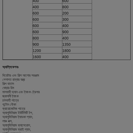
400
600
400
800
600
200
600
300
600
400
600
900
800
400
900
1350
1200
1800
1600
400
অ্যাপ্লিকেশনঃ
থিয়েটার এবং শিল্প আলোর সরঞ্জাম
পেশাগত রান্নার যন্ত্র
শিল্প বাতাস
ঘোড়ার রিম
মালবাহী ভ্যান এবং ট্যাংক ট্রেলার
জ্বালানী ট্যাংক
চাপবাহী পাত্রে
পন্টোন নৌকা
ক্রায়োজেনিক পাত্রে
অ্যালুমিনিয়াম ইউটিলিটি টপ,
অ্যালুমিনিয়াম ট্যাডকা প্যান,
লাঞ্চ বক্স,
অ্যালুমিনিয়াম ক্যাসেরোল,
অ্যালুমিনিয়াম ফ্রাই প্যান,