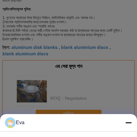
কাস্টম ক্যাসেরল
প্রতিযোগিতামূলক সুবিধা:
1. বৃত্তের আকারের উপর বিস্তৃত নির্বাচন, কাস্টমাইজড আকৃতি এবং আকার সহ।
2আলোক প্রতিফলকগুলির জন্য চমৎকার পৃষ্ঠের গুণমান।
3. চমৎকার গভীর অঙ্কন এবং স্প্যানিং মানের.
4আমরা 6 মিমি পর্যন্ত বেধের ভারী গেইজ সার্কেল সরবরাহ করি যা রান্নাঘরের পাত্রের জন্য একটি চুক্তি।
5অ্যানোডাইজড গুণমান এবং গভীর অঙ্কন গুণমান যা রান্নাঘরের পাত্রের জন্যও উপযুক্ত।
6ভাল সুরক্ষিত প্যাকেজিং।
aluminum disk blanks
blank aluminium discs
ট্যাগ:
,
,
blank aluminum discs
এর সেরা মূল্য পান
MOQ：
Negotiation
চালিয়ে
Eva
অ্যালুমিনিয়াম ডিস্ক ফাঁকা
অধিক