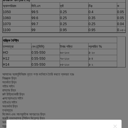
অ্যালগরিয়াম
মিনি.এল
হ্যাঁ
Fe
ক
1050
99.5
0.25
0.4
0.05
1060
99.6
0.25
0.35
0.05
1070
99.7
0.25
0.25
0.04
1100
99
0.95
0.95
0.০৫-০
যান্ত্রিক বৈশিষ্ট্য
তাপমাত্রা
বেধ ((মিমি)
টানার শক্তি
প্রসারিত %
HO
0.55-550
৬০-১০০
≥ ২০
H12
0.55-550
৭০-১২০
≥ ৪
H14
0.55-550
৮৫-১২০
≥ ২
আমাদের অ্যালুমিনিয়াম বৃত্ত পণ্য বর্তমানে তৈরি করতে ব্যবহৃত হয়ঃ
নিয়ন্ত্রক চিহ্ন
সতর্কতা চিহ্ন
গাইড সাইন
রাস্তার চিহ্ন
রুট চিহ্নিতকারী চিহ্ন
এক্সপ্রেসওয়ে সাইন
হাইওয়ে সাইন
অভ্যর্থনা চিহ্ন
তথ্যসূত্র
বিনোদন এবং সাংস্কৃতিক আগ্রহের চিহ্ন
জরুরী ব্যবস্থাপনা (সিভিল ডিফেন্স) চিহ্ন
অস্থায়ী ট্রাফিক কন্ট্রোল (নির্মাণ বা কাজের অঞ্চল) চিহ্ন
স্কুলের চিহ্ন